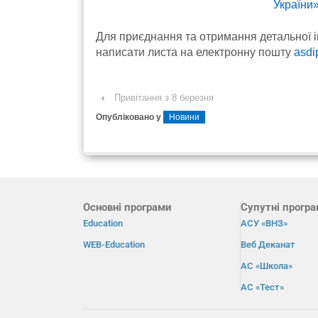
України
Для приєднання та отримання детальної і
написати листа на електронну пошту
asdi
‹
Привітання з 8 березня
Опубліковано у
Новини
Основні програми
Супутні прогр
Education
АСУ «ВНЗ»
WEB-Education
Веб Деканат
АС «Школа»
АС «Тест»