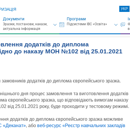
УКР
РИЗАЦІЯ
Документи
Програми
І
овлення додатків до диплома
ідно до наказу МОН №102 від 25.01.2021
 замовників додатків до диплома європейського зразка.
днішнього дня процес замовлення та виготовлення додатків
ома європейського зразка, що відповідають вимогам наказу
2 від 25.01.2021 року, буде проходити у тестовому режимі.
ння додатків до диплома європейського зразка можливе
С «Деканат»
, або
веб-ресурс «Реєстр навчальних закладів