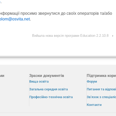
»
.
нформації просимо звернутися до своїх операторів та/або
plom@osvita.net
.
Вийшла нова версія програми Education 2.2.10.8
›
ами
Зразки документів
Підтримка кори
Вища освіта
Форум
Загальна середня освіта
Питання та відпові
Професійно-технічна освіта
Зв’язок з спеціал
Контакти