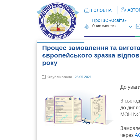
АВТО
ГОЛОВНА
Про ІВС «Освіта»
Процес замовлення та вигот
європейського зразка відпов
року
Опубліковано
25.05.2021
До уваги
З сього
до дипл
МОН №10
Замовле
через
А