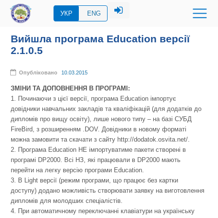
УКР
ENG
Вийшла програма Education версії
2.1.0.5
Опубліковано
10.03.2015
ЗМІНИ ТА ДОПОВНЕННЯ В ПРОГРАМІ:
1. Починаючи з цієї версії, програма Education імпортує
довідники навчальних закладів та кваліфікацій (для додатків до
дипломів про вищу освіту), лише нового типу – на базі СУБД
FireBird, з розширенням .DOV. Довідники в новому форматі
можна замовити та скачати з сайту http://dodatok.osvita.net/.
2. Програма Education НЕ імпортуватиме пакети створені в
програмі DP2000. Всі НЗ, які працювали в DP2000 мають
перейти на легку версію програми Education.
3. В Light версії (режим програми, що працює без картки
доступу) додано можливість створювати заявку на виготовлення
дипломів для молодших спеціалістів.
4. При автоматичному переключанні клавіатури на українську