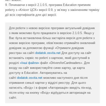
9. Починаючи з версії 2.1.0.5, програма Education припиняє
роботу з «Клієнт ЦСК» версії 0.9, у зв’язку з закінченням терміну
дії всіх сертифікатів для цієї версії.
Для роботи з новою версією програми актуальний довідник
з яким можливо було працювати із версією 2.1.0.5. Якщо у
Вас була встановлена більш застаріла версія для роботи з
новою версією програми, обов’язково отримайте оновлений
довідник за допомогою функції «Отримати довідник
реєстра» на сайті
dodatok.osvita.net
Для доступу на сайт
встановіть сервіс по роботі з карткою, який доступний в
розділі
«Інші файли»
файл «DriversforCardreaders». Для
входу на сайт використовуйте синю картку, це карта
доступу в Education. Авторизуватись на
сайті
dodatok.osvita.net
можливо наступного дня після
отримання синьої картки у відділі реєстру. Для цього
натисніть «Вхід» і в формі «Авторизація» введіть пін-код,
після кліку на кнопку «Вхід» відбудеться авторизація на
сайті.