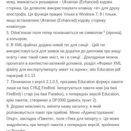
мову, вмикається розширена – Ukrainian (Enhanced) кодова
сторінка. Це дозволяє використовувати клавішу <ё> для друку
апострофа. Ця функція працює тільки в Windosw 7, 8 і тільки,
якщо встановлено Ukrainian (Enhanced) кодову сторінку
клавіатури.
5. Обов’язкові поля тепер позначаються не символом * (зірочка),
а кольором.
6. В XML-файлах додано новий тег для секції . Цей тег
використовується для заявок на додатки до дипломів про вищу
освіту і має такий саме зміст, як і в секції . Докладніше можна
прочитати в контекстно-залежній допомозі, розділ «Формат XML
файлу для експорту/імпорту анкет та оцінок», або Education.pdf
параграф 4.1.13
7. Починаючи з версії 2.1.0.5, програма Education формує пакети
лише на базі СУБД FireBird. Імпортуються пакети нові (на базі
FireBird) і старі (на базі Paradox), з попередніх версій Education,
крім пакетів, створених в DP2000 (дивись пункт 2).
8. Додано можливість змінити назву каталогу, в який
розпаковується пакет при прийомі. Меню «Адміністрування/
Опції», закладка «Пакети», поле «Тека для імпорту:». Це може
знадобитись при імпорті пакетів з попередніх версій, зроблених
на Paradox.