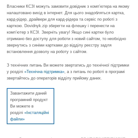
Власники КСЗІ можуть замовити довідник з комп’ютера на якому
налаштовано вихід в інтернет. Для цього знадобляться картка,
кард-рідер, драйвери для кард-рідера та сервіс по роботі з
карткою. Dovidnyk.zip зберегти на флешку і перенести на
комп’ютер з КСЗІ. Зверніть увагу! Якщо сині картки було
отримано без доступу для роботи з новий сайтом, то необхідно
звернутись з синіми картками до відділу реєстру задля
встановлення дозволу на роботу з сайтом.
З технічних питань Ви можете звертатись до технічної підтримки
у розділі
«Технічна підтримка»
, а з питань по роботі в програмі
звертайтесь до операторів відділу прийому даних.
Завантажити даний
програмний продукт
Ви можете в
розділі
«Інсталяційні
файли»