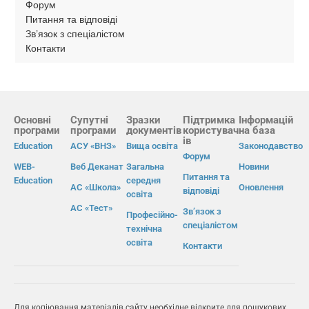
Форум
Питання та відповіді
Зв’язок з спеціалістом
Контакти
Основні
Супутні
Зразки
Підтримка
Інформацій
програми
програми
документів
користувач
на база
ів
Education
АСУ «ВНЗ»
Вища освіта
Законодавство
Форум
WEB-
Веб Деканат
Загальна
Новини
Питання та
Education
середня
АС «Школа»
Оновлення
відповіді
освіта
АС «Тест»
Зв’язок з
Професійно-
спеціалістом
технічна
освіта
Контакти
Для копіювання матеріалів сайту необхідне відкрите для пошукових