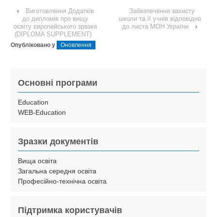
‹
Виготовлення Додатків
Забезпечення захисту
до дипломів про вищу
школи та її учнів відповідно
освіту європейського зразка
до листа МОН України
›
(DIPLOMA SUPPLEMENT)
Опубліковано у
Оновлення
Основні програми
Education
WEB-Education
Зразки документів
Вища освіта
Загальна середня освіта
Професійно-технічна освіта
Підтримка користувачів