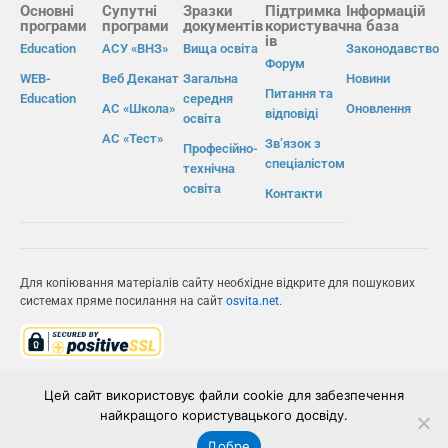
Основні
Супутні
Зразки
Підтримка
Інформацій
програми
програми
документів
користувач
на база
ів
Education
АСУ «ВНЗ»
Вища освіта
Законодавство
Форум
WEB-
Веб Деканат
Загальна
Новини
Питання та
Education
середня
АС «Школа»
Оновлення
відповіді
освіта
АС «Тест»
Зв’язок з
Професійно-
спеціалістом
технічна
освіта
Контакти
Для копіювання матеріалів сайту необхідне відкрите для пошукових
системах пряме посилання на сайт
osvita.net
.
© Інформаційно-виробнича система «Освіта» 2026.
Цей сайт використовує файли cookie для забезпечення
найкращого користувацького досвіду.
ІВС «ОСВІТА»
Добре