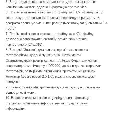
5. В підтвердженнях на замовлення студентських квитків-
банківських карток, додано інформацію про тип чіпа.
6. При імпорті анкет з текстового файлу та з XML-файлу, якщо
завантажується світлина і її розмір перевищує припустимий,
програма пропонує зменшити розмір (масштабувати) світлини “на
льоту”.
7. При імпорті анкет з текстового файлу та з XML-файлу
дозволено завантажити світлини розмір яких менше
припустимого (248х310) .
8. В формі “Заявка”, для заявок, що містять анкети з
фотографіями, додано пункт меню “Інструменти/
Стандартизувати розмір світлин…”. Якщо будь-яким чином,
наприклад, після імпорту з DP2000, до бази даних потрапили
фотографії, розмір яких перевишює припустимий (дивись
коментар №6 до версії 2.0.1.0), можна скористатись цією
послугою.
9. В меню заявки «Інструменти» додано функцію «Перевірка
відповідності мов».
10. Внесено правки в звіти «Індивідуальна інформація
студента», «Загальна інформація» та «Кумулятивна
інформація».