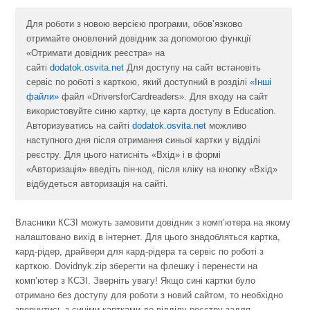
Для роботи з новою версією програми, обов’язково
отримайте оновлений довідник за допомогою функції
«Отримати довідник реєстра» на
сайті
dodatok.osvita.net
Для доступу на сайт встановіть
сервіс по роботі з карткою, який доступний в розділі
«Інші
файли»
файл «DriversforCardreaders». Для входу на сайт
використовуйте синю картку, це карта доступу в Education.
Авторизуватись на сайті
dodatok.osvita.net
можливо
наступного дня після отримання синьої картки у відділі
реєстру. Для цього натисніть «Вхід» і в формі
«Авторизація» введіть пін-код, після кліку на кнопку «Вхід»
відбудеться авторизація на сайті.
Власники КСЗІ можуть замовити довідник з комп’ютера на якому
налаштовано вихід в інтернет. Для цього знадобляться картка,
кард-рідер, драйвери для кард-рідера та сервіс по роботі з
карткою. Dovidnyk.zip зберегти на флешку і перенести на
комп’ютер з КСЗІ. Зверніть увагу! Якщо сині картки було
отримано без доступу для роботи з новий сайтом, то необхідно
звернутись з синіми картками до відділу реєстру задля