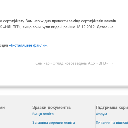
ого сертифікату Вам необхідно провести заміну сертифікатів ключів
СК «НДІ ПІТ», якщо вони були видані раніше 18.12.2012. Детальна
зділі
«
Інсталяційні файли»
.
Cемінар «Огляд нововведень АСУ «ВНЗ»
›
ами
Зразки документів
Підтримка кори
Вища освіта
Форум
Загальна середня освіта
Питання та відпові