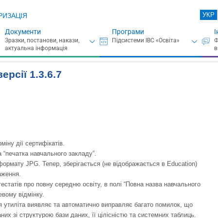
УКР
РИЗАЦІЯ
Документи
Програми
І
рсії 1.3.6.7
міну дії сертифікатів.
а “печатка навчального закладу”.
ормату JPG. Тепер, зберігається (не відображається в Education)
аження.
естатів про повну середню освіту, в полі “Повна назва навчального
евому відмінку.
я утиліта виявляє та автоматично виправляє багато помилок, що
аних зі структурою бази даних, її цілісністю та системних таблиць.