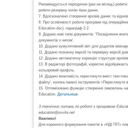
Рекомендується періодично (раз на місяць) робити 
робити резервну копію бази даних.
7. Вдосконалено створення архівів даних та віднов
8. Про особливості роботи програми під операцій
Education.doc), параграф 2.2.
9. Додано нові типи документів: “Посвідчення вчит
документів з чипом’.
10. Додано кумулятивний звіт для додатків міжнаро
11. Додано позначку версій та перевірку версій дов
12. Додано автоматичну корекцію структури архівів
13. В редакторі фотографій, коректно відображає
кольоровий профіль.
14. Додано можливість переглянути вміст текстовог
файлу’, кнопка панелі інструментів <Переглянути 
15. Оптимізовано функцію створення замовлень на
Education.
Детальніше
.
З технічних питань по роботі з програмою Educ
education@osvita.net
Важливо!
Для корекного формування пакетів в «НДІ ПІТ» пов