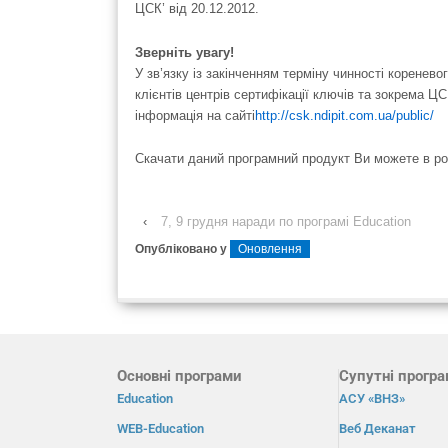
ЦСК’ від 20.12.2012.
Зверніть увагу!
У зв’язку із закінченням терміну чинності коренев
клієнтів центрів сертифікації ключів та зокрема Ц
інформація на сайті
http://csk.ndipit.com.ua/public/
Скачати даний програмний продукт Ви можете в ро
‹
7, 9 грудня наради по програмі Education
Опубліковано у
Оновлення
Основні програми
Супутні прогр
Education
АСУ «ВНЗ»
WEB-Education
Веб Деканат