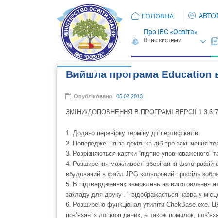
АВТО
ГОЛОВНА
Про ІВС «Освіта»
Вийшла програма Education ве
Опубліковано
05.02.2013
ЗМІНИ/ДОПОВНЕННЯ В ПРОГРАМІ ВЕРСІЇ 1.3.6.7
1. Додано перевірку терміну дії сертифікатів.
2. Попередження за декілька діб про закінчення тер
3. Розрізняються картки “підпис уповноваженого” т
4. Розширення можливості зберігання фотографій ф
вбудований в файл JPG кольоровий профіль зобр
5. В підтвердженнях замовлень на виготовлення ат
закладу для друку . ” відображається назва у місц
6. Розширено функціонал утиліти ChekBase.exe. Ц
пов’язані з логікою даних, а також помилок, пов’яз