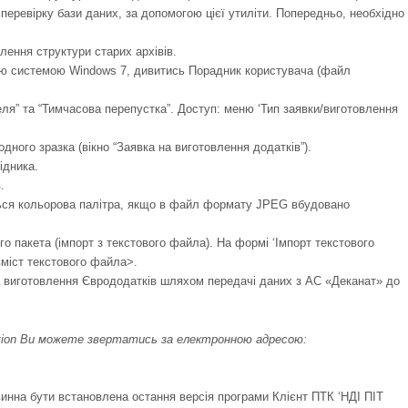
перевірку бази даних, за допомогою цієї утиліти. Попередньо, необхідно
лення структури старих архівів.
ною системою Windows 7, дивитись Порадник користувача (файл
еля” та “Тимчасова перепустка”. Доступ: меню ‘Тип заявки/виготовлення
дного зразка (вікно “Заявка на виготовлення додатків”).
ідника.
.
ться кольорова палітра, якщо в файл формату JPEG вбудовано
о пакета (імпорт з текстового файла). На формі ‘Імпорт текстового
вміст текстового файла>.
 виготовлення Єврододатків шляхом передачі даних з АС «Деканат» до
ation Ви можете звертатись за електронною адресою:
инна бути встановлена остання версія програми Клієнт ПТК ‘НДІ ПІТ