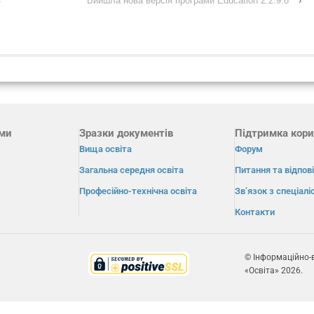
4
Вийшла нова версія програми Education 2.2.9.8
›
ами
Зразки документів
Підтримка кори
Вища освіта
Форум
Загальна середня освіта
Питання та відпові
Професійно-технічна освіта
Зв’язок з спеціал
Контакти
© Інформаційно-
«Освіта» 2026.