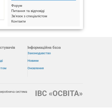
Форум
Питання та відповіді
Зв’язок з спеціалістом
Контакти
стувачів
Інформаційна база
Законодавство
ді
Новини
істом
Оновлення
ІВС «ОСВІТА»
виробнича система