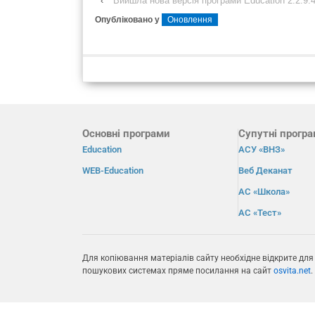
‹
Вийшла нова версія програми Education 2.2.9.
Опубліковано у
Оновлення
Основні програми
Супутні прогр
Education
АСУ «ВНЗ»
WEB-Education
Веб Деканат
АС «Школа»
АС «Тест»
Для копіювання матеріалів сайту необхідне відкрите для
пошукових системах пряме посилання на сайт
osvita.net
.