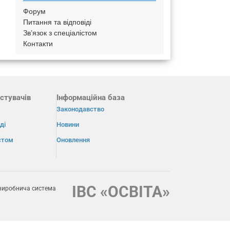
Форум
Питання та відповіді
Зв’язок з спеціалістом
Контакти
стувачів
Інформаційна база
Законодавство
ді
Новини
істом
Оновлення
ІВС «ОСВІТА»
виробнича система