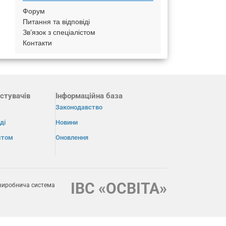
Форум
Питання та відповіді
Зв’язок з спеціалістом
Контакти
стувачів
Інформаційна база
Законодавство
ді
Новини
істом
Оновлення
ІВС «ОСВІТА»
виробнича система