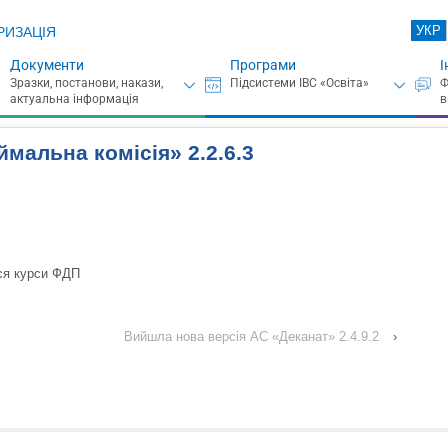
УКР
РИЗАЦІЯ
Документи
Програми
І
мальна комісія» 2.2.6.3
ься курси ФДП
Вийшла нова версія АС «Деканат» 2.4.9.2
›