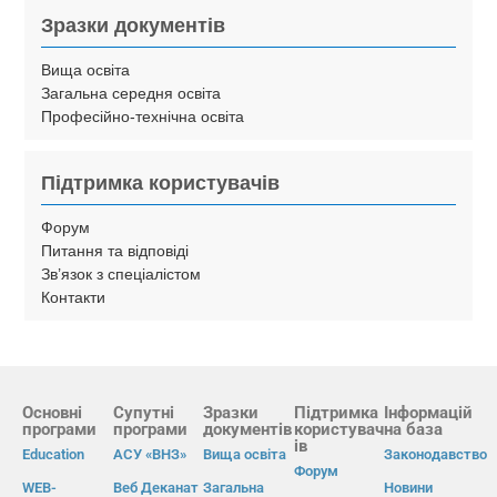
Зразки документів
Вища освіта
Загальна середня освіта
Професійно-технічна освіта
Підтримка користувачів
Форум
Питання та відповіді
Зв’язок з спеціалістом
Контакти
Основні
Супутні
Зразки
Підтримка
Інформацій
програми
програми
документів
користувач
на база
ів
Education
АСУ «ВНЗ»
Вища освіта
Законодавство
Форум
WEB-
Веб Деканат
Загальна
Новини