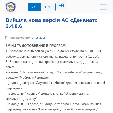
УКР
ENG
Вийшла нова версія АС «Деканат»
2.4.8.6
Опубліковано
27.05.2015
ЗМІНИ ТА ДОПОВНЕННЯ В ПРОГРАМІ:
1. Покращено синхронізацію змін в даних студента з ЄДЕБО і
роботу форм імпорту студентів та навчальних груп з ЄДЕБО.
3. Внесено зміни для синхронізації з мобільним додатком, а
саме:
– в меню “Налаштування” розділ “Експорт/Імпорт” додано нову
вкладку “Мобільний додаток”;
– додано довідник “Службові кабінети” для використання в описі
підрозділів;
– в довідник “Корпуси” додано кнопку “Оновити дані для
мобільного додатку”;
– в довідник “Підрозділи” додано телефон, службовий кабінет
підрозділу та кнопку “Оновити дані для мобільного додатку”.