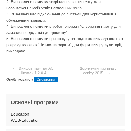
2. Виправлено помилку закріплення контингенту для
навантаження майбутніх навчальних років.
3. Зменшено час підключення до системи для користувачів з
обмеженими правами.
4. Виправлено помилки в роботі операції “Створення пакету для
замовлення додатків до диплому”.
5. Виправлено помилки при пошуку накладок за викладачем та в
розрахунку ознак “Чи можна обрати” для форм вибору аудиторії,
викладача.
‹
Вийшов патч до АС
Документи про вищу
«Школа» 1.2.0.4
освіту 2015!
›
Опубліковано у
Оновлення
Основні програми
Education
WEB-Education