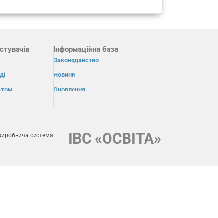
стувачів
Інформаційна база
Законодавство
ді
Новини
істом
Оновлення
ІВС «ОСВІТА»
виробнича система