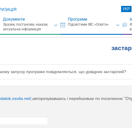
УКР
РИЗАЦІЯ
Документи
Програми
І
застар
шому запуску програми повідомляється, що довідник застарілий?
odatok.osvita.net/
,авторизувавшись і перейшовши по посиланню ”Отр