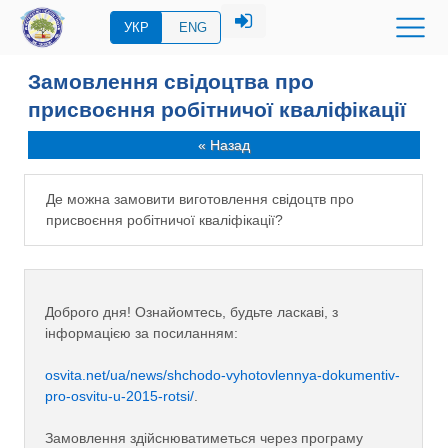
УКР
ENG
Замовлення свідоцтва про
присвоєння робітничої кваліфікації
« Назад
Де можна замовити виготовлення свідоцтв про
присвоєння робітничої кваліфікації?
Доброго дня! Ознайомтесь, будьте ласкаві, з
інформацією за посиланням:
osvita.net/ua/news/shchodo-vyhotovlennya-dokumentiv-
pro-osvitu-u-2015-rotsi/
.
Замовлення здійснюватиметься через програму