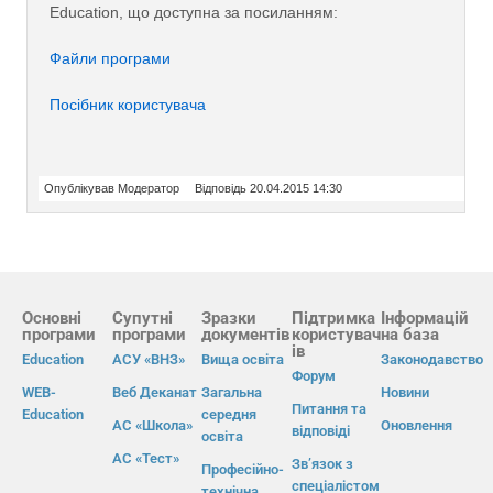
Education, що доступна за посиланням:
Файли програми
Посібник користувача
Опублікував Модератор
Відповідь 20.04.2015 14:30
Основні
Супутні
Зразки
Підтримка
Інформацій
програми
програми
документів
користувач
на база
ів
Education
АСУ «ВНЗ»
Вища освіта
Законодавство
Форум
WEB-
Веб Деканат
Загальна
Новини
Питання та
Education
середня
АС «Школа»
Оновлення
відповіді
освіта
АС «Тест»
Зв’язок з
Професійно-
спеціалістом
технічна