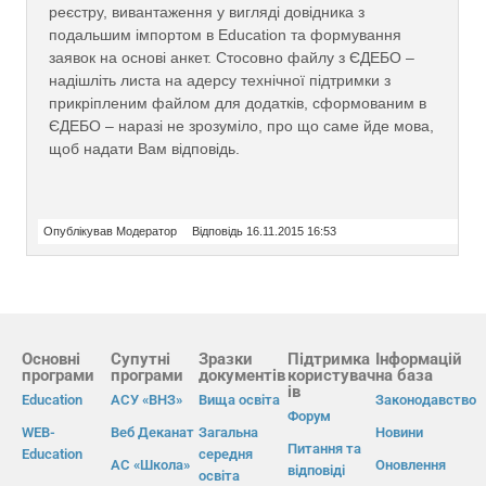
реєстру, вивантаження у вигляді довідника з
подальшим імпортом в Education та формування
заявок на основі анкет. Стосовно файлу з ЄДЕБО –
надішліть листа на адерсу технічної підтримки з
прикріпленим файлом для додатків, сформованим в
ЄДЕБО – наразі не зрозуміло, про що саме йде мова,
щоб надати Вам відповідь.
Опублікував Модератор
Відповідь 16.11.2015 16:53
Основні
Супутні
Зразки
Підтримка
Інформацій
програми
програми
документів
користувач
на база
ів
Education
АСУ «ВНЗ»
Вища освіта
Законодавство
Форум
WEB-
Веб Деканат
Загальна
Новини
Питання та
Education
середня
АС «Школа»
Оновлення
відповіді
освіта