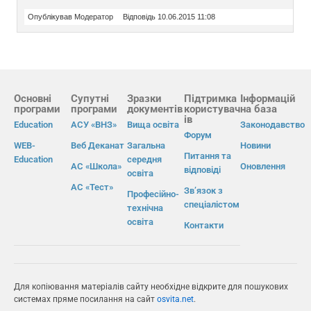
Опублікував Модератор
Відповідь 10.06.2015 11:08
Основні
Супутні
Зразки
Підтримка
Інформацій
програми
програми
документів
користувач
на база
ів
Education
АСУ «ВНЗ»
Вища освіта
Законодавство
Форум
WEB-
Веб Деканат
Загальна
Новини
Питання та
Education
середня
АС «Школа»
Оновлення
відповіді
освіта
АС «Тест»
Зв’язок з
Професійно-
спеціалістом
технічна
освіта
Контакти
Для копіювання матеріалів сайту необхідне відкрите для пошукових
системах пряме посилання на сайт
osvita.net
.