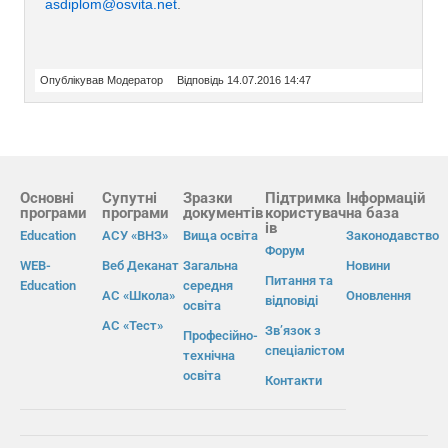
asdiplom@osvita.net
.
Опублікував Модератор
Відповідь 14.07.2016 14:47
Основні
Супутні
Зразки
Підтримка
Інформацій
програми
програми
документів
користувач
на база
ів
Education
АСУ «ВНЗ»
Вища освіта
Законодавство
Форум
WEB-
Веб Деканат
Загальна
Новини
Питання та
Education
середня
АС «Школа»
Оновлення
відповіді
освіта
АС «Тест»
Зв’язок з
Професійно-
спеціалістом
технічна
освіта
Контакти