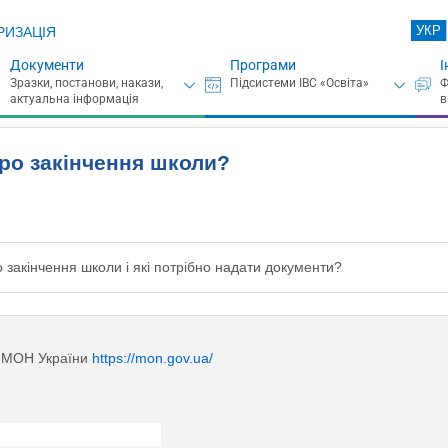
УКР
РИЗАЦІЯ
Документи
Програми
І
про закінчення школи?
 закінчення школи і які потрібно надати документи?
ї МОН України
https://mon.gov.ua/