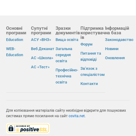
Основні
Супутні
Зразки
Підтримка
Інформацій
програми
програми
документів
користувач
на база
ів
Education
АСУ «ВНЗ»
Вища освіта
Законодавство
Форум
WEB-
Веб Деканат
Загальна
Новини
Питання та
Education
середня
АС «Школа»
Оновлення
відповіді
освіта
АС «Тест»
Зв’язок з
Професійно-
спеціалістом
технічна
освіта
Контакти
Для копіювання матеріалів сайту необхідне відкрите для пошукових
системах пряме посилання на сайт
osvita.net
.