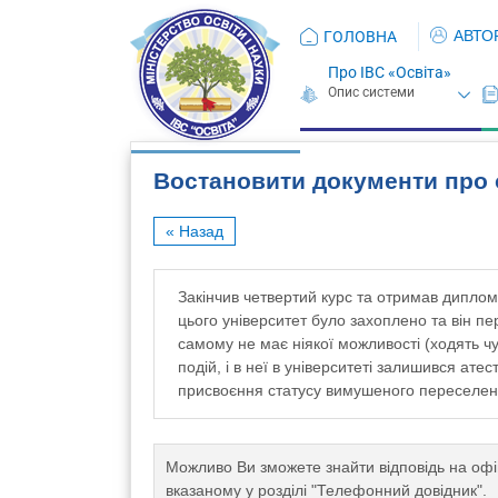
АВТО
ГОЛОВНА
Про ІВС «Освіта»
Востановити документи про 
« Назад
Закінчив четвертий курс та отримав диплом
цього університет було захоплено та він пе
самому не має ніякої можливості (ходять чу
подій, і в неї в університеті залишився ате
присвоєння статусу вимушеного переселен
Можливо Ви зможете знайти відповідь на офі
вказаному у розділі "Телефонний довідник".