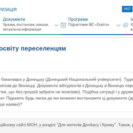
УКР
РИЗАЦІЯ
Документи
Програми
І
освіту переселенцям
 бакалавра у Донецьку (Донецький Національний університет). Туди
реїхав до Вінницці. Документи абітурієнтів з Донецьку в Вінницю пе
тки, що без грошей забрати не можливо). Подібна ситуації і у друж
стат. Підкажіть будь ласка де ми можемо востановити ці документи (ди
ця наявні)?
ційному сайті МОН, у розділі "Для жителів Донбасу і Криму". Тако