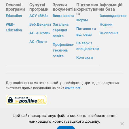
Основні
Супутні
Зразки
Підтримка
Інформацій
програми
програми
документів
користувач
на база
ів
Education
АСУ «ВНЗ»
Вища освіта
Законодавство
Форум
WEB-
Веб Деканат
Загальна
Новини
Питання та
Education
середня
АС «Школа»
Оновлення
відповіді
освіта
АС «Тест»
Зв’язок з
Професійно-
спеціалістом
технічна
освіта
Контакти
Для копіювання матеріалів сайту необхідне відкрите для пошукових
системах пряме посилання на сайт
osvita.net
.
© Інформаційно-виробнича система «Освіта» 2026.
Цей сайт використовує файли cookie для забезпечення
найкращого користувацького досвіду.
ІВС «ОСВІТА»