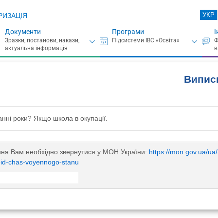
УКР
РИЗАЦІЯ
Документи
Програми
І
Випис
анні роки? Якщо школа в окупації.
ння Вам необхідно звернутися у МОН України:
https://mon.gov.ua/ua/
-pid-chas-voyennogo-stanu