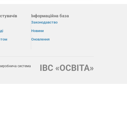
стувачів
Інформаційна база
Законодавство
ді
Новини
істом
Оновлення
ІВС «ОСВІТА»
виробнича система