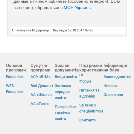
данные в личном кабинете (особенно телефон). Если
все верно, обращаться в
МОН Украины
.
Опублікував Модератор
Відповідь 12.10.2017 09:21
Основні
Супутні
Зразки
Підтримка
Інформацій
програми
програми
документів
користувач
на база
ів
Education
АСУ «ВНЗ»
Вища освіта
Законодавство
Форум
WEB-
Веб Деканат
Загальна
Новини
Питання та
Education
середня
АС «Школа»
Оновлення
відповіді
освіта
АС «Тест»
Зв’язок з
Професійно-
спеціалістом
технічна
освіта
Контакти