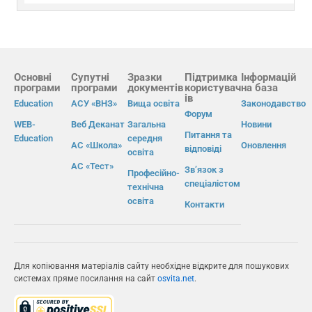
Основні
Супутні
Зразки
Підтримка
Інформацій
програми
програми
документів
користувач
на база
ів
Education
АСУ «ВНЗ»
Вища освіта
Законодавство
Форум
WEB-
Веб Деканат
Загальна
Новини
Питання та
Education
середня
АС «Школа»
Оновлення
відповіді
освіта
АС «Тест»
Зв’язок з
Професійно-
спеціалістом
технічна
освіта
Контакти
Для копіювання матеріалів сайту необхідне відкрите для пошукових
системах пряме посилання на сайт
osvita.net
.