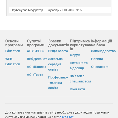
Опублікував Модератор
Відповідь 21.10.2016 09:35
Основні
Супутні
Зразки
Підтримка
Інформацій
програми
програми
документів
користувач
на база
ів
Education
АСУ «ВНЗ»
Вища освіта
Законодавство
Форум
WEB-
Веб Деканат
Загальна
Новини
Питання та
Education
середня
АС «Школа»
Оновлення
відповіді
освіта
АС «Тест»
Зв’язок з
Професійно-
спеціалістом
технічна
освіта
Контакти
Для копіювання матеріалів сайту необхідне відкрите для пошукових
системах пряме посилання на сайт
osvita.net
.