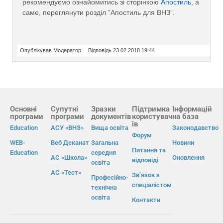
рекомендуємо ознайомитись зі сторінкою
Апостиль
, а
саме, переглянути розділ ”Апостиль для ВНЗ”.
Опублікував Модератор
Відповідь 23.02.2018 19:44
Основні
Супутні
Зразки
Підтримка
Інформацій
програми
програми
документів
користувач
на база
ів
Education
АСУ «ВНЗ»
Вища освіта
Законодавство
Форум
WEB-
Веб Деканат
Загальна
Новини
Питання та
Education
середня
АС «Школа»
Оновлення
відповіді
освіта
АС «Тест»
Зв’язок з
Професійно-
спеціалістом
технічна
освіта
Контакти