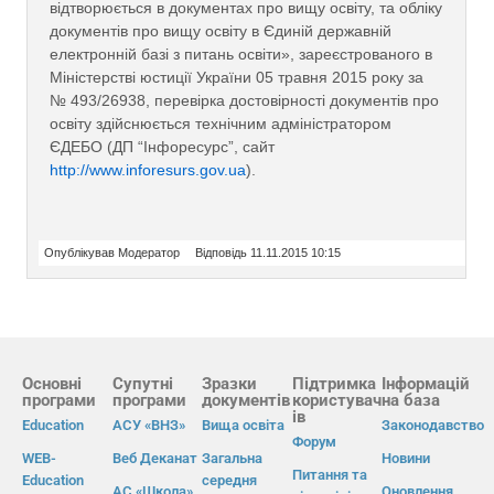
відтворюється в документах про вищу освіту, та обліку
документів про вищу освіту в Єдиній державній
електронній базі з питань освіти», зареєстрованого в
Міністерстві юстиції України 05 травня 2015 року за
№ 493/26938, перевірка достовірності документів про
освіту здійснюється технічним адміністратором
ЄДЕБО (ДП “Інфоресурс”, сайт
http://www.inforesurs.gov.ua
).
Опублікував Модератор
Відповідь 11.11.2015 10:15
Основні
Супутні
Зразки
Підтримка
Інформацій
програми
програми
документів
користувач
на база
ів
Education
АСУ «ВНЗ»
Вища освіта
Законодавство
Форум
WEB-
Веб Деканат
Загальна
Новини
Питання та
Education
середня
АС «Школа»
Оновлення