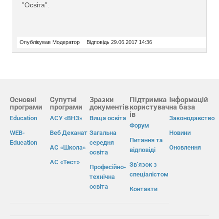
”Освіта”.
Опублікував Модератор
Відповідь 29.06.2017 14:36
Основні
Супутні
Зразки
Підтримка
Інформацій
програми
програми
документів
користувач
на база
ів
Education
АСУ «ВНЗ»
Вища освіта
Законодавство
Форум
WEB-
Веб Деканат
Загальна
Новини
Питання та
Education
середня
АС «Школа»
Оновлення
відповіді
освіта
АС «Тест»
Зв’язок з
Професійно-
спеціалістом
технічна
освіта
Контакти