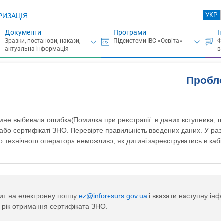
УКР
РИЗАЦІЯ
Документи
Програми
І
Пробл
мне выбивала ошибка(Помилка при реєстрації: в даних вступника, щ
бо сертифікаті ЗНО. Перевірте правильність введених даних. У разі ї
о технічного оператора неможливо, як дитині зареєструватись в каб
пит на електронну пошту
ez@inforesurs.gov.ua
і вказати наступну ін
 рік отримання сертифіката ЗНО.