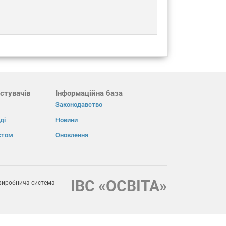
стувачів
Інформаційна база
Законодавство
ді
Новини
істом
Оновлення
ІВС «ОСВІТА»
виробнича система