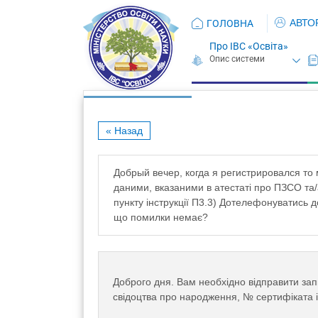
АВТО
ГОЛОВНА
Про ІВС «Освіта»
« Назад
Добрый вечер, когда я регистрировался то 
даними, вказаними в атестаті про ПЗСО та/а
пункту інструкції П3.3) Дотелефонуватись д
що помилки немає?
Доброго дня. Вам необхідно відправити за
свідоцтва про народження, № сертифіката і