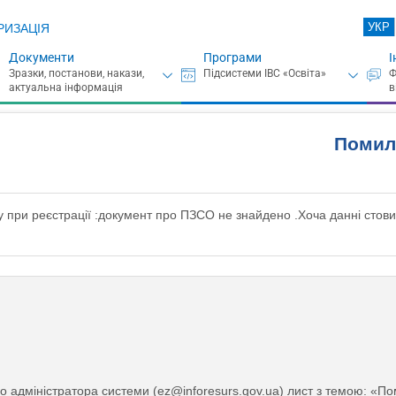
УКР
РИЗАЦІЯ
Документи
Програми
І
Помилк
 при реєстрації :документ про ПЗСО не знайдено .Хоча данні стовиіо
о адміністратора системи (ez@inforesurs.gov.ua) лист з темою: «По