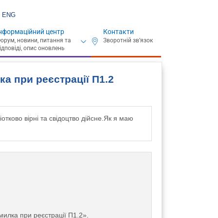
ENG
нформаційний центр
Контакти
а при реєстрації П1.2
тково вірні та свідоцтво дійсне.Як я маю
милка при реєстрації П1.2».