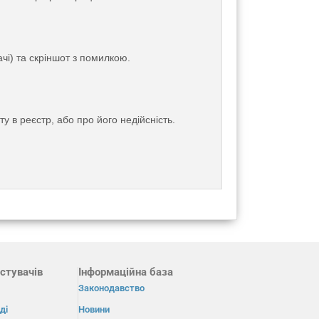
чі) та скріншот з помилкою.
у в реєстр, або про його недійсність.
стувачів
Інформаційна база
Законодавство
ді
Новини