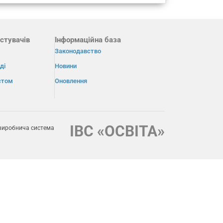
стувачів
Інформаційна база
Законодавство
ді
Новини
істом
Оновлення
ІВС «ОСВІТА»
виробнича система