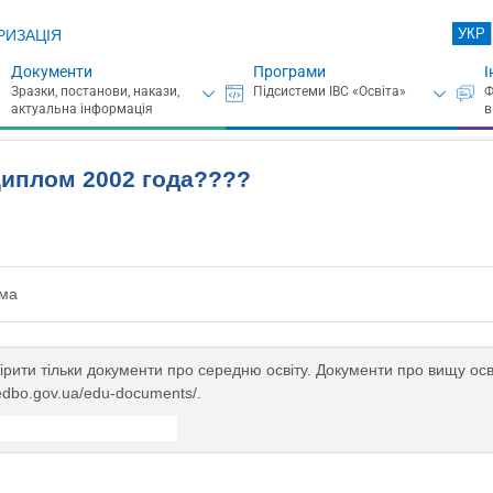
УКР
РИЗАЦІЯ
Документи
Програми
І
Диплом 2002 года????
ема
вірити тільки документи про середню освіту. Документи про вищу осв
.edbo.gov.ua/edu-documents/.