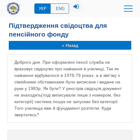
УКР
ENG
Підтвердження свідоцтва для
пенсійного фонду
« Назад
Доброго дня. При оформлені пенсії служба не
враховує свідоцтво про навчання в училищі. Так як
навчання відбувалося в 1978-79 роках, а в звя'зку з
сімейними обставинами було виписане і видане на
руки у 1983р. Як бути? У реєстрів свідоцтв документ
не знаходить(тоді виписували лише з номером, без
категорії) система пошук не запускає без категорії.
Того училища вже й фундамент розтягли. Куди
звертатись?