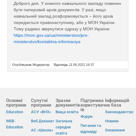
Доброго дня. У кожного навчального закладу повинен
бути паперовий архів документів. У разі, якщо
навчальний заклад розформовується – його архів
передається правонаступнику, або у МОН України.
Тому радимо звернутися одразу у МОН України:
https://mon.gov.ua/ua/ministerstvo/pro-
ministerstvo/kontaktna-informaciya
Опублікував Модератор
Відповідь 11.09.2021 16:37
Основні
Супутні
Зразки
Підтримка
Інформацій
програми
програми
документів
користувач
на база
ів
Education
АСУ «ВНЗ»
Вища освіта
Законодавство
Форум
WEB-
Веб Деканат
Загальна
Новини
Питання та
Education
середня
АС «Школа»
Оновлення
відповіді
освіта