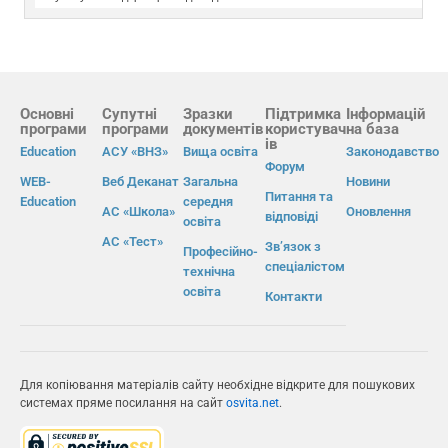
Основні
Супутні
Зразки
Підтримка
Інформацій
програми
програми
документів
користувач
на база
ів
Education
АСУ «ВНЗ»
Вища освіта
Законодавство
Форум
WEB-
Веб Деканат
Загальна
Новини
Питання та
Education
середня
АС «Школа»
Оновлення
відповіді
освіта
АС «Тест»
Зв’язок з
Професійно-
спеціалістом
технічна
освіта
Контакти
Для копіювання матеріалів сайту необхідне відкрите для пошукових
системах пряме посилання на сайт
osvita.net
.