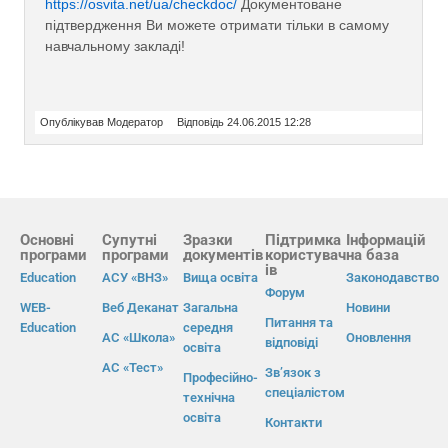
https://osvita.net/ua/checkdoc/
Документоване
підтвердження Ви можете отримати тільки в самому
навчальному закладі!
Опублікував Модератор
Відповідь 24.06.2015 12:28
Основні
Супутні
Зразки
Підтримка
Інформацій
програми
програми
документів
користувач
на база
ів
Education
АСУ «ВНЗ»
Вища освіта
Законодавство
Форум
WEB-
Веб Деканат
Загальна
Новини
Питання та
Education
середня
АС «Школа»
Оновлення
відповіді
освіта
АС «Тест»
Зв’язок з
Професійно-
спеціалістом
технічна
освіта
Контакти