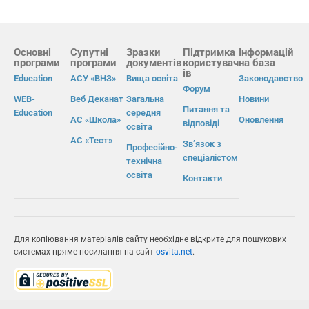
Основні
Супутні
Зразки
Підтримка
Інформацій
програми
програми
документів
користувач
на база
ів
Education
АСУ «ВНЗ»
Вища освіта
Законодавство
Форум
WEB-
Веб Деканат
Загальна
Новини
Питання та
Education
середня
АС «Школа»
Оновлення
відповіді
освіта
АС «Тест»
Зв’язок з
Професійно-
спеціалістом
технічна
освіта
Контакти
Для копіювання матеріалів сайту необхідне відкрите для пошукових
системах пряме посилання на сайт
osvita.net
.
© Інформаційно-виробнича система «Освіта» 2026.