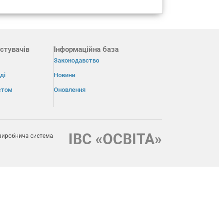
стувачів
Інформаційна база
Законодавство
ді
Новини
істом
Оновлення
ІВС «ОСВІТА»
виробнича система