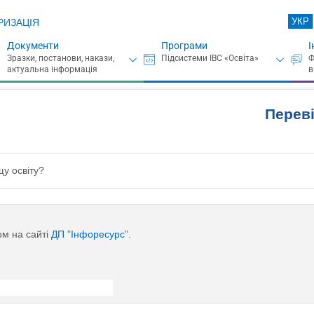
УКР
РИЗАЦІЯ
Документи
Програми
І
Перев
у освіту?
ом на сайті
ДП ”Інфоресурс”
.