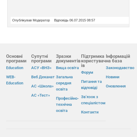
Опублікував Модератор
Відповідь 06.07.2015 08:57
Основні
Супутні
Зразки
Підтримка
Інформацій
програми
програми
документів
користувач
на база
ів
Education
АСУ «ВНЗ»
Вища освіта
Законодавство
Форум
WEB-
Веб Деканат
Загальна
Новини
Питання та
Education
середня
АС «Школа»
Оновлення
відповіді
освіта
АС «Тест»
Зв’язок з
Професійно-
спеціалістом
технічна
освіта
Контакти