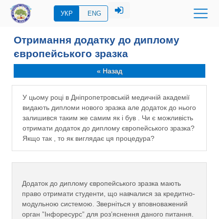
УКР
ENG
Отримання додатку до диплому
європейського зразка
« Назад
У цьому році в Дніпропетровській медичній академії
видають дипломи нового зразка але додаток до нього
залишився таким же самим як і був . Чи є можливість
отримати додаток до диплому європейського зразка?
Якщо так , то як виглядає ця процедура?
Додаток до диплому європейського зразка мають
право отримати студенти, що навчалися за кредитно-
модульною системою. Зверніться у вповноважений
орган ”Інфоресурс” для роз’яснення даного питання.