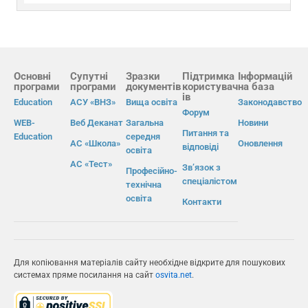
Основні
Супутні
Зразки
Підтримка
Інформацій
програми
програми
документів
користувач
на база
ів
Education
АСУ «ВНЗ»
Вища освіта
Законодавство
Форум
WEB-
Веб Деканат
Загальна
Новини
Питання та
Education
середня
АС «Школа»
Оновлення
відповіді
освіта
АС «Тест»
Зв’язок з
Професійно-
спеціалістом
технічна
освіта
Контакти
Для копіювання матеріалів сайту необхідне відкрите для пошукових
системах пряме посилання на сайт
osvita.net
.