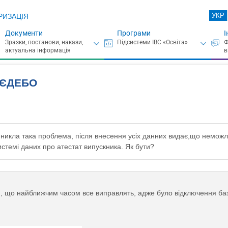
УКР
РИЗАЦІЯ
Документи
Програми
І
 ЄДЕБО
 виникла така проблема, після внесення усіх данних видає,що немо
 системі даних про атестат випускника. Як бути?
, що найближчим часом все виправлять, адже було відключення бази 