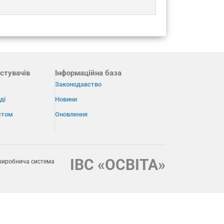
стувачів
Інформаційна база
Законодавство
ді
Новини
істом
Оновлення
ІВС «ОСВІТА»
виробнича система