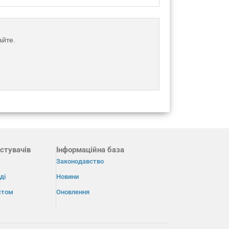
айте.
стувачів
Інформаційна база
Законодавство
ді
Новини
істом
Оновлення