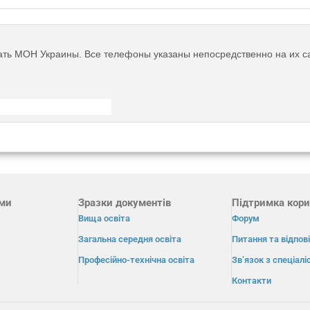
ать МОН Украины. Все телефоны указаны непосредственно на их с
ами
Зразки документів
Підтримка кори
Вища освіта
Форум
Загальна середня освіта
Питання та відпові
Професійно-технічна освіта
Зв’язок з спеціал
Контакти