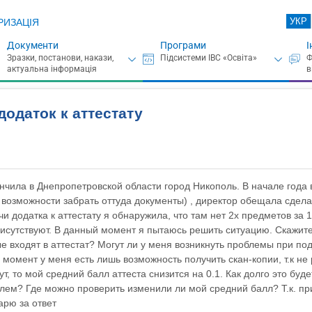
УКР
РИЗАЦІЯ
Документи
Програми
І
одаток к аттестату
кончила в Днепропетровской области город Никополь. В начале года
 возможности забрать оттуда документы) , директор обещала сдел
чи додатка к аттестату я обнаружила, что там нет 2х предметов за 
исутствуют. В данный момент я пытаюсь решить ситуацию. Скажите
 входят в аттестат? Могут ли у меня возникнуть проблемы при по
момент у меня есть лишь возможность получить скан-копии, т.к не
т, то мой средний балл аттеста снизится на 0.1. Как долго это буд
блем? Где можно проверить изменили ли мой средний балл? Т.к. п
дарю за ответ