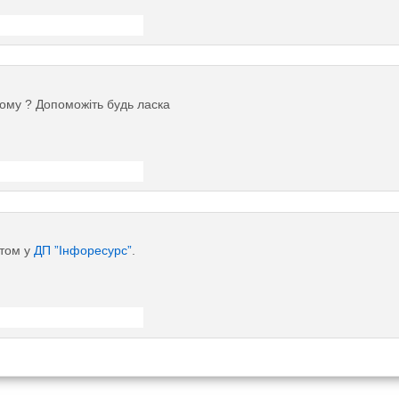
ому ? Допоможіть будь ласка
итом у
ДП ”Інфоресурс”
.