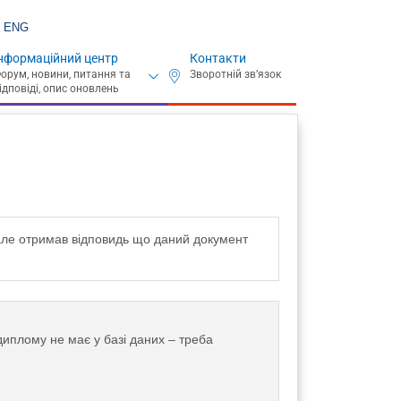
ENG
нформаційний центр
Контакти
 але отримав відповидь що даний документ
иплому не має у базі даних – треба