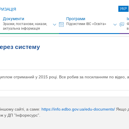
УКР
РИЗАЦІЯ
Документи
Програми
І
через систему
 диплом отриманий у 2015 році. Все робив за посиланням по відео,
іншому сайті, а саме:
https://info.edbo.gov.ua/edu-documents/
Якщо д
ож у ДП ”Інфоресурс”.