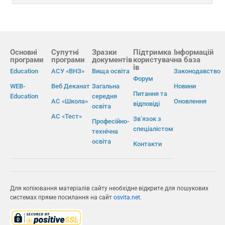
Основні
Супутні
Зразки
Підтримка
Інформацій
програми
програми
документів
користувач
на база
ів
Education
АСУ «ВНЗ»
Вища освіта
Законодавство
Форум
WEB-
Веб Деканат
Загальна
Новини
Питання та
Education
середня
АС «Школа»
Оновлення
відповіді
освіта
АС «Тест»
Зв’язок з
Професійно-
спеціалістом
технічна
освіта
Контакти
Для копіювання матеріалів сайту необхідне відкрите для пошукових
системах пряме посилання на сайт
osvita.net
.