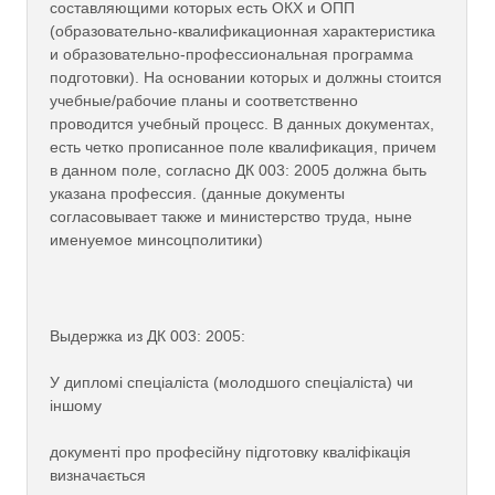
составляющими которых есть ОКХ и ОПП
(образовательно-квалификационная характеристика
и образовательно-профессиональная программа
подготовки). На основании которых и должны стоится
учебные/рабочие планы и соответственно
проводится учебный процесс. В данных документах,
есть четко прописанное поле квалификация, причем
в данном поле, согласно ДК 003: 2005 должна быть
указана профессия. (данные документы
согласовывает также и министерство труда, ныне
именуемое минсоцполитики)
Выдержка из ДК 003: 2005:
У дипломі спеціаліста (молодшого спеціаліста) чи
іншому
документі про професійну підготовку кваліфікація
визначається