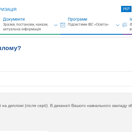
УКР
РИЗАЦІЯ
Документи
Програми
І
иплому?
а дипломі (після серії). В деканаті Вашого навчального закладу зб