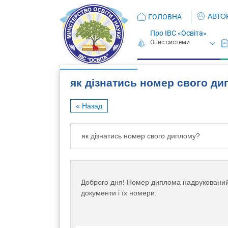
АВТО
ГОЛОВНА
Про ІВС «Освіта»
як дізнатись номер свого д
« Назад
як дізнатись номер свого диплому?
Доброго дня! Номер диплома надрукований н
документи і їх номери.