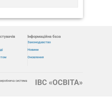
стувачів
Інформаційна база
Законодавство
ді
Новини
істом
Оновлення
ІВС «ОСВІТА»
виробнича система