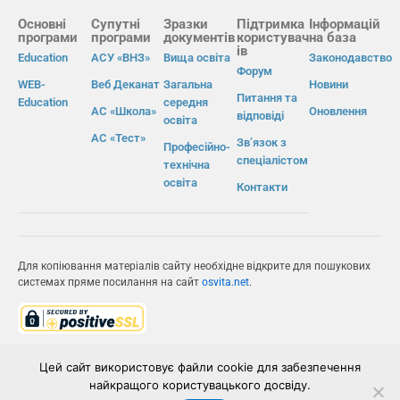
Основні
Супутні
Зразки
Підтримка
Інформацій
програми
програми
документів
користувач
на база
ів
Education
АСУ «ВНЗ»
Вища освіта
Законодавство
Форум
WEB-
Веб Деканат
Загальна
Новини
Питання та
Education
середня
АС «Школа»
Оновлення
відповіді
освіта
АС «Тест»
Зв’язок з
Професійно-
спеціалістом
технічна
освіта
Контакти
Для копіювання матеріалів сайту необхідне відкрите для пошукових
системах пряме посилання на сайт
osvita.net
.
© Інформаційно-виробнича система «Освіта» 2026.
Цей сайт використовує файли cookie для забезпечення
найкращого користувацького досвіду.
ІВС «ОСВІТА»