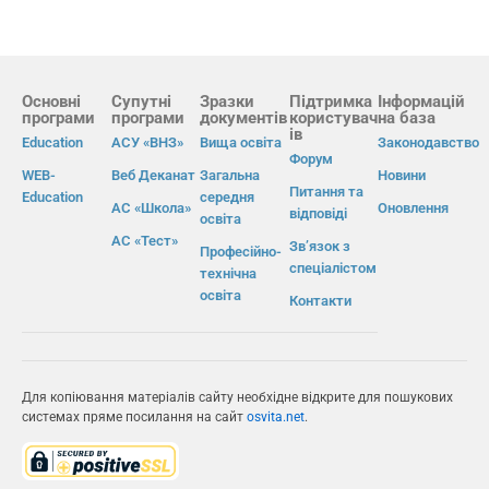
Основні
Супутні
Зразки
Підтримка
Інформацій
програми
програми
документів
користувач
на база
ів
Education
АСУ «ВНЗ»
Вища освіта
Законодавство
Форум
WEB-
Веб Деканат
Загальна
Новини
Питання та
Education
середня
АС «Школа»
Оновлення
відповіді
освіта
АС «Тест»
Зв’язок з
Професійно-
спеціалістом
технічна
освіта
Контакти
Для копіювання матеріалів сайту необхідне відкрите для пошукових
системах пряме посилання на сайт
osvita.net
.