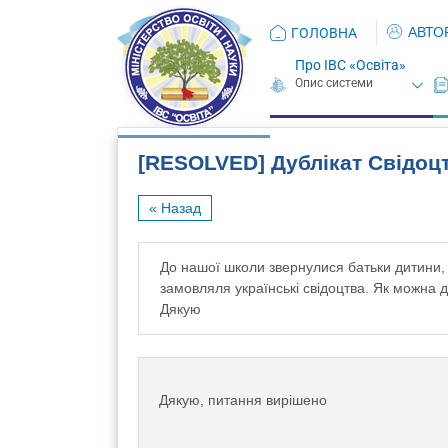
АВТО
ГОЛОВНА
Про ІВС «Освіта»
[RESOLVED] Дублікат Свідоц
« Назад
До нашої школи звернулися батьки дитини, 
замовляля українські свідоцтва. Як можна 
Дякую
Дякую, питання вирішено