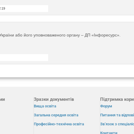
2:19
країни або його уповноваженого органу – ДП «Інфоресурс».
ами
Зразки документів
Підтримка кори
Вища освіта
Форум
Загальна середня освіта
Питання та відпові
Професійно-технічна освіта
Зв’язок з спеціал
Контакти