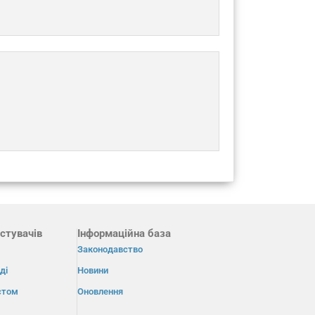
стувачів
Інформаційна база
Законодавство
ді
Новини
істом
Оновлення