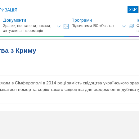
УКР
РИЗАЦІЯ
Документи
Програми
І
тва з Криму
яким в Сімферополі в 2014 році замість свідоцтва українського зра
дізнатися номер та серію такого свідоцтва для оформлення дублікат