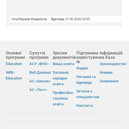
Опублікував Модератор
Відповідь 27.05.2019 10:03
Основні
Супутні
Зразки
Підтримка
Інформацій
програми
програми
документів
користувач
на база
ів
Education
АСУ «ВНЗ»
Вища освіта
Законодавство
Форум
WEB-
Веб Деканат
Загальна
Новини
Питання та
Education
середня
АС «Школа»
Оновлення
відповіді
освіта
АС «Тест»
Зв’язок з
Професійно-
спеціалістом
технічна
освіта
Контакти