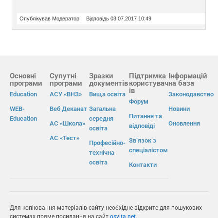
Опублікував Модератор
Відповідь 03.07.2017 10:49
Основні
Супутні
Зразки
Підтримка
Інформацій
програми
програми
документів
користувач
на база
ів
Education
АСУ «ВНЗ»
Вища освіта
Законодавство
Форум
WEB-
Веб Деканат
Загальна
Новини
Питання та
Education
середня
АС «Школа»
Оновлення
відповіді
освіта
АС «Тест»
Зв’язок з
Професійно-
спеціалістом
технічна
освіта
Контакти
Для копіювання матеріалів сайту необхідне відкрите для пошукових
системах пряме посилання на сайт
osvita.net
.