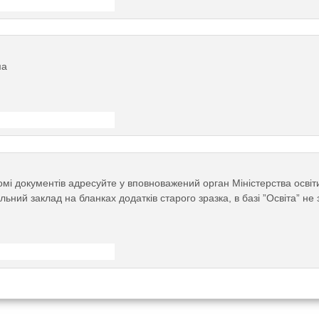
ма
і документів адресуйте у вповноважений орган Міністерства освіти
ний заклад на бланках додатків старого зразка, в базі ”Освіта” не 