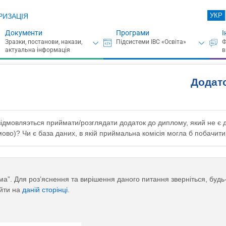
УКР
РИЗАЦІЯ
Документи
Програми
І
Додат
iдмовляэться приймати/розглядати додаток до диплому, який не є д
мово)? Чи є база даних, в якiй приймальна комiсiя могла б побачит
а”. Для роз’яснення та вирішення даного питання зверніться, будь
айти на
даній сторінці
.