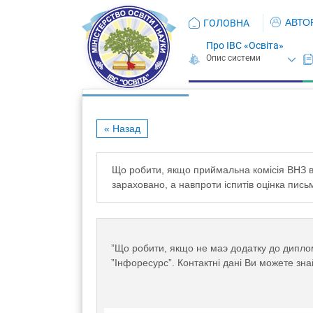
АВТО
ГОЛОВНА
Про ІВС «Освіта»
« Назад
Що робити, якщо приймальна комiсiя ВНЗ в
зараховано, а навпроти iспитiв оцiнка пись
”Що робити, якщо не маэ додатку до диплом
”Інфоресурс”. Контактні дані Ви можете зн