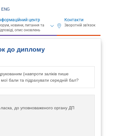
ENG
нформаційний центр
Контакти
ок до диплому
рукованим (навпроти залiкiв пише
и мої бали та пiдрахувати середнiй бал?
-ласка, до уповноваженого органу ДП