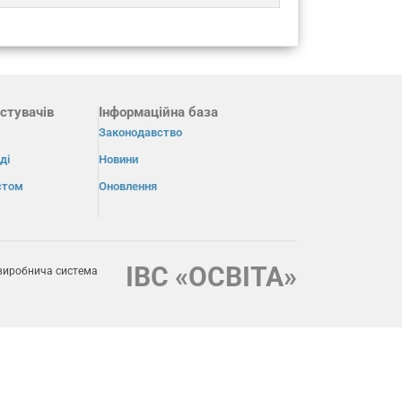
стувачів
Інформаційна база
Законодавство
ді
Новини
істом
Оновлення
ІВС «ОСВІТА»
виробнича система