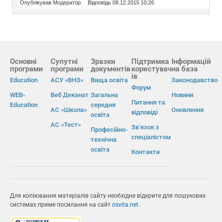
Опублікував Модератор
Відповідь 08.12.2015 10:26
Основні
Супутні
Зразки
Підтримка
Інформацій
програми
програми
документів
користувач
на база
ів
Education
АСУ «ВНЗ»
Вища освіта
Законодавство
Форум
WEB-
Веб Деканат
Загальна
Новини
Питання та
Education
середня
АС «Школа»
Оновлення
відповіді
освіта
АС «Тест»
Зв’язок з
Професійно-
спеціалістом
технічна
освіта
Контакти
Для копіювання матеріалів сайту необхідне відкрите для пошукових
системах пряме посилання на сайт
osvita.net
.