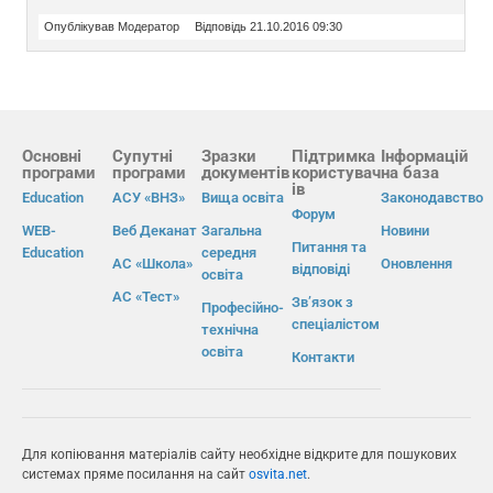
Опублікував Модератор
Відповідь 21.10.2016 09:30
Основні
Супутні
Зразки
Підтримка
Інформацій
програми
програми
документів
користувач
на база
ів
Education
АСУ «ВНЗ»
Вища освіта
Законодавство
Форум
WEB-
Веб Деканат
Загальна
Новини
Питання та
Education
середня
АС «Школа»
Оновлення
відповіді
освіта
АС «Тест»
Зв’язок з
Професійно-
спеціалістом
технічна
освіта
Контакти
Для копіювання матеріалів сайту необхідне відкрите для пошукових
системах пряме посилання на сайт
osvita.net
.