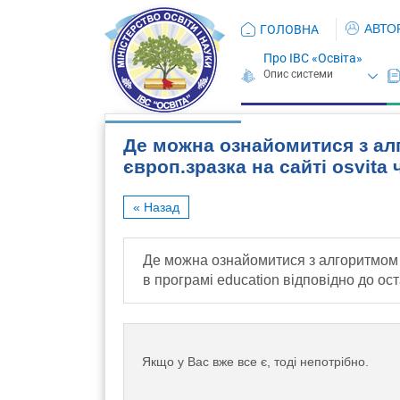
АВТО
ГОЛОВНА
Про ІВС «Освіта»
Де можна ознайомитися з а
європ.зразка на сайті osvita
« Назад
Де можна ознайомитися з алгоритмом з
в програмі education відповідно до ост
Якщо у Вас вже все є, тоді непотрібно.