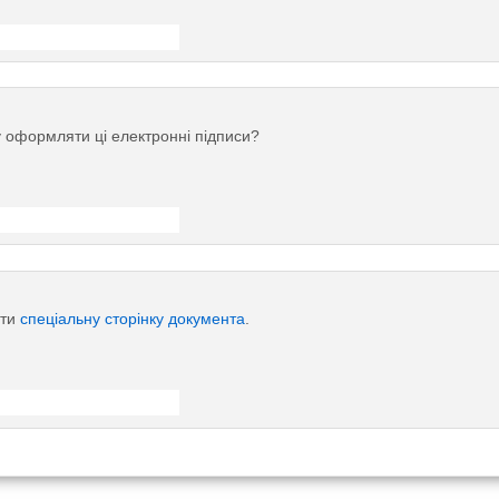
у оформляти ці електронні підписи?
ути
спеціальну сторінку документа
.