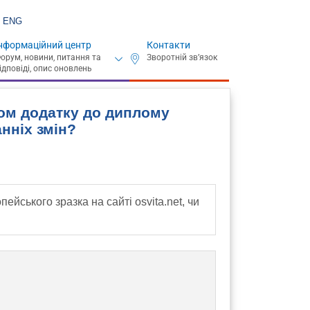
ENG
нформаційний центр
Контакти
ом додатку до диплому
анніх змін?
ського зразка на сайті osvita.net, чи