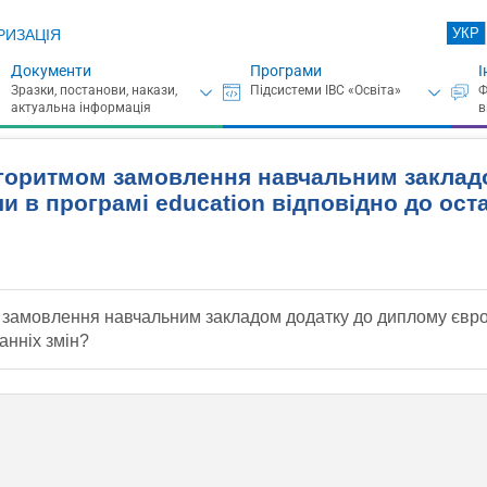
УКР
РИЗАЦІЯ
Документи
Програми
І
лгоритмом замовлення навчальним заклад
 чи в програмі education відповідно до ост
амовлення навчальним закладом додатку до диплому європей
анніх змін?